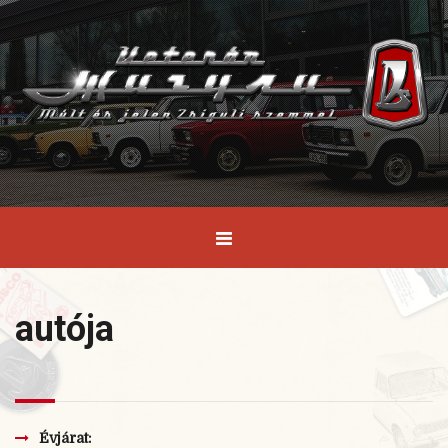
autója
Évjárat: