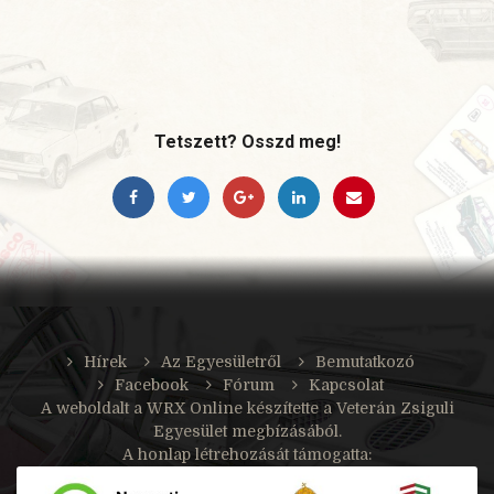
Tetszett? Osszd meg!
Hírek
Az Egyesületről
Bemutatkozó
Facebook
Fórum
Kapcsolat
A weboldalt a
WRX Online
készítette a Veterán Zsiguli
Egyesület megbízásából.
A honlap létrehozását támogatta: