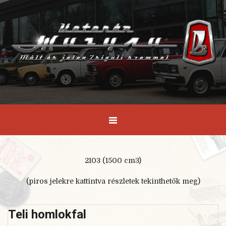
2103 (1500 cm3)
(piros jelekre kattintva részletek tekinthetők meg)
Teli homlokfal