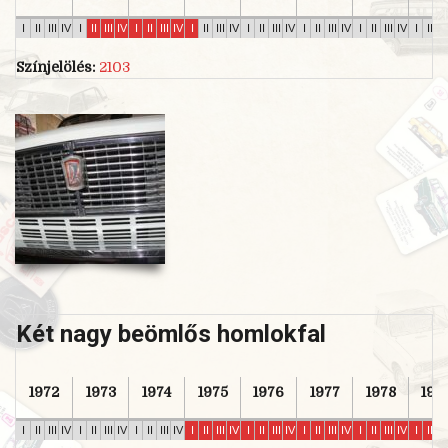
I
II
III
IV
I
II
III
IV
I
II
III
IV
I
II
III
IV
I
II
III
IV
I
II
III
IV
I
II
III
IV
I
II
II
Színjelölés:
2103
Két nagy beömlős homlokfal
1972
1973
1974
1975
1976
1977
1978
197
I
II
III
IV
I
II
III
IV
I
II
III
IV
I
II
III
IV
I
II
III
IV
I
II
III
IV
I
II
III
IV
I
II
II