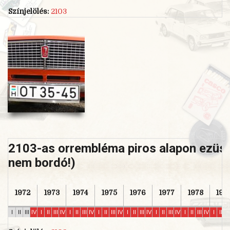
Színjelölés:
2103
2103-as orrembléma piros alapon ezüst
nem bordó!)
1972
1973
1974
1975
1976
1977
1978
197
I
II
III
IV
I
II
III
IV
I
II
III
IV
I
II
III
IV
I
II
III
IV
I
II
III
IV
I
II
III
IV
I
II
II