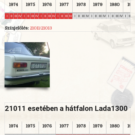
1974
1975
1976
1977
1978
1979
1980
198
I
II
III
IV
I
II
III
IV
I
II
III
IV
I
II
III
IV
I
II
III
IV
I
II
III
IV
I
II
III
IV
I
II
II
Színjelölés:
21011/21013
21011 esetében a hátfalon Lada1300 fe
1974
1975
1976
1977
1978
1979
1980
198