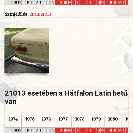
I
II
III
IV
I
II
III
IV
I
II
III
IV
I
II
III
IV
I
II
III
IV
I
II
III
IV
I
II
III
IV
I
II
II
Színjelölés:
21011/21013
21013 esetében a Hátfalon Latin betűs 
van
1974
1975
1976
1977
1978
1979
1980
198
I
II
III
IV
I
II
III
IV
I
II
III
IV
I
II
III
IV
I
II
III
IV
I
II
III
IV
I
II
III
IV
I
II
II